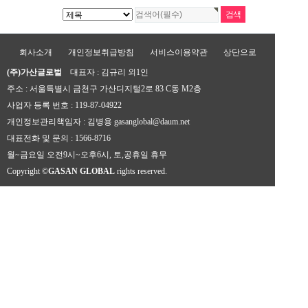
회사소개
개인정보취급방침
서비스이용약관
상단으로
(주)가산글로벌
대표자 : 김규리 외1인
주소 : 서울특별시 금천구 가산디지털2로 83 C동 M2층
사업자 등록 번호 : 119-87-04922
개인정보관리책임자 : 김병용 gasanglobal@daum.net
대표전화 및 문의 : 1566-8716
월~금요일 오전9시~오후6시, 토,공휴일 휴무
Copyright ©
GASAN GLOBAL
rights reserved.